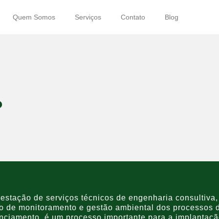
Quem Somos
Serviços
Contato
Blog
?
restação de serviços técnicos de engenharia consultiva,
o de monitoramento e gestão ambiental dos processos 
enciamento, é um processo importante para a implantaç