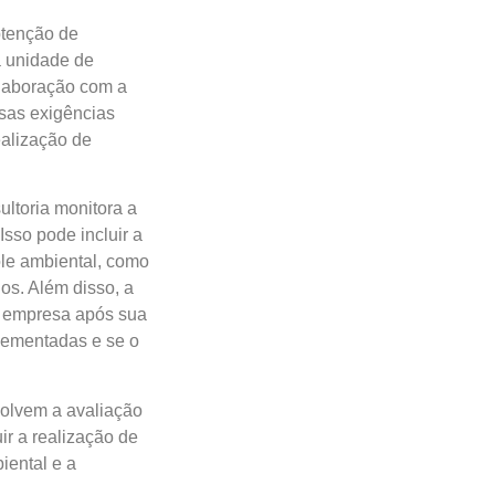
btenção de
a unidade de
olaboração com a
ssas exigências
ealização de
ltoria monitora a
sso pode incluir a
ole ambiental, como
os. Além disso, a
u empresa após sua
lementadas e se o
olvem a avaliação
ir a realização de
iental e a