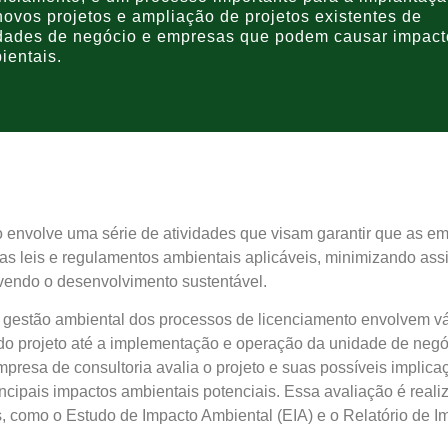
novos projetos e ampliação de projetos existentes de
dades de negócio e empresas que podem causar impact
ientais.
ço envolve uma série de atividades que visam garantir que as 
s leis e regulamentos ambientais aplicáveis, minimizando ass
vendo o desenvolvimento sustentável.
gestão ambiental dos processos de licenciamento envolvem vá
l do projeto até a implementação e operação da unidade de neg
empresa de consultoria avalia o projeto e suas possíveis implic
incipais impactos ambientais potenciais. Essa avaliação é real
, como o Estudo de Impacto Ambiental (EIA) e o Relatório de I