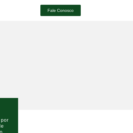
Fale Conosco
 por
de
ão