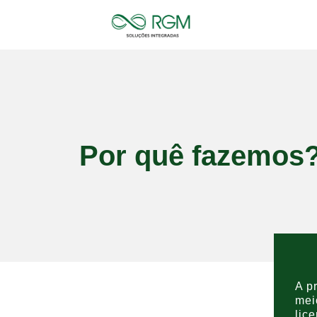
Por quê fazemos
A p
mei
lic