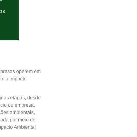
os
empresas operem em
im o impacto
rias etapas, desde
ócio ou empresa.
ações ambientais,
izada por meio de
mpacto Ambiental