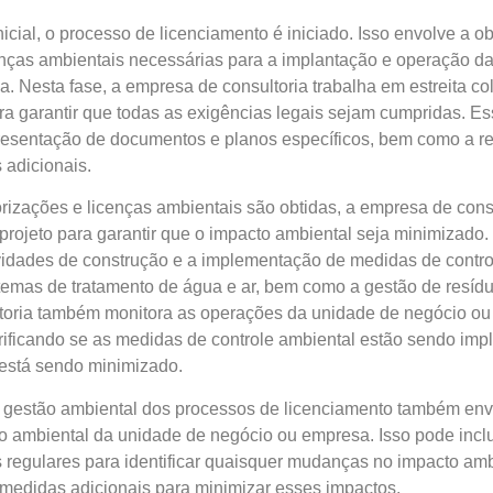
icial, o processo de licenciamento é iniciado. Isso envolve a o
enças ambientais necessárias para a implantação e operação d
. Nesta fase, a empresa de consultoria trabalha em estreita c
ra garantir que todas as exigências legais sejam cumpridas. E
resentação de documentos e planos específicos, bem como a r
 adicionais.
rizações e licenças ambientais são obtidas, a empresa de consu
rojeto para garantir que o impacto ambiental seja minimizado. I
vidades de construção e a implementação de medidas de contr
stemas de tratamento de água e ar, bem como a gestão de resídu
toria também monitora as operações da unidade de negócio o
ificando se as medidas de controle ambiental estão sendo imp
está sendo minimizado.
 gestão ambiental dos processos de licenciamento também env
o ambiental da unidade de negócio ou empresa. Isso pode inclu
 regulares para identificar quaisquer mudanças no impacto amb
medidas adicionais para minimizar esses impactos.