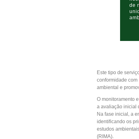
de 
uni
amb
Este tipo de servi
conformidade com a
ambiental e promo
O monitoramento e 
a avaliação inicia
Na fase inicial, a 
identificando os pr
estudos ambientais
(RIMA).