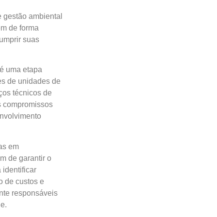
e gestão ambiental
em de forma
umprir suas
 é uma etapa
tes de unidades de
ços técnicos de
us compromissos
envolvimento
das em
m de garantir o
identificar
o de custos e
ente responsáveis
e.