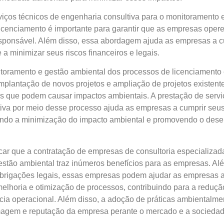
viços técnicos de engenharia consultiva para o monitoramento 
icenciamento é importante para garantir que as empresas oper
sponsável. Além disso, essa abordagem ajuda as empresas a c
 a minimizar seus riscos financeiros e legais.
toramento e gestão ambiental dos processos de licenciamento
implantação de novos projetos e ampliação de projetos existen
 que podem causar impactos ambientais. A prestação de servi
tiva por meio desse processo ajuda as empresas a cumprir se
tindo a minimização do impacto ambiental e promovendo o des
car que a contratação de empresas de consultoria especializa
stão ambiental traz inúmeros benefícios para as empresas. Alé
rigações legais, essas empresas podem ajudar as empresas a 
elhoria e otimização de processos, contribuindo para a reduçã
cia operacional. Além disso, a adoção de práticas ambientalm
magem e reputação da empresa perante o mercado e a sociedad