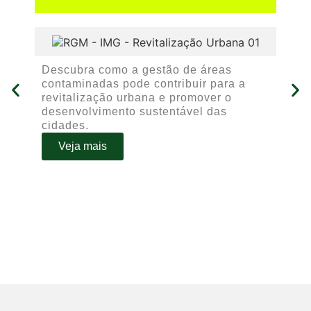
O 
Descubra como a gestão de áreas
am
contaminadas pode contribuir para a
mi
revitalização urbana e promover o
hu
desenvolvimento sustentável das
ár
cidades.
vu
Veja mais
pr
à 
ne
aq